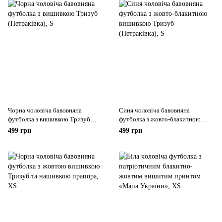
Чорна чоловіча бавовняна
Синя чоловіча бавовняна
футболка з вишивкою Тризуб
футболка з жовто-блакитною
(Петраківка), S
вишивкою Тризуб (Петраківка), S
499 грн
499 грн