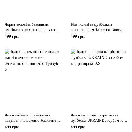
Чорна чоловіча бавовняна
Біла чоловіча футболка з
футболка з жовтою вишивкою
патріотичним блакитно-жовтим
Тризуб та нашивкою прапора, XS
вишитим принтом «Мапа
499 грн
499 грн
України», XS
Чоловіче темно синє поло з
Чоловіча чорна патріотична
патріотичною жовто-блакитною
футболка UKRAINE з гербом та
вишивкою Тризуб, S
прапором
699 грн
499 грн