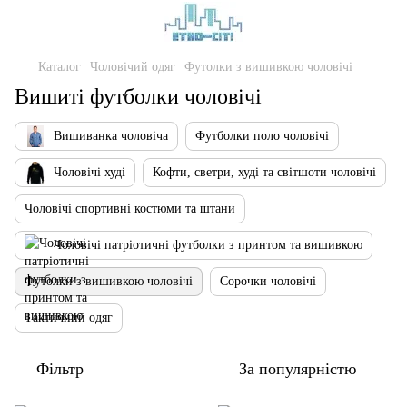
Каталог
Чоловічий одяг
Футолки з вишивкою чоловічі
Вишиті футболки чоловічі
Вишиванка чоловіча
Футболки поло чоловічі
Чоловічі худі
Кофти, светри, худі та світшоти чоловічі
Чоловічі спортивні костюми та штани
Чоловічі патріотичні футболки з принтом та вишивкою
Футолки з вишивкою чоловічі
Сорочки чоловічі
Тактичний одяг
Фільтр
За популярністю