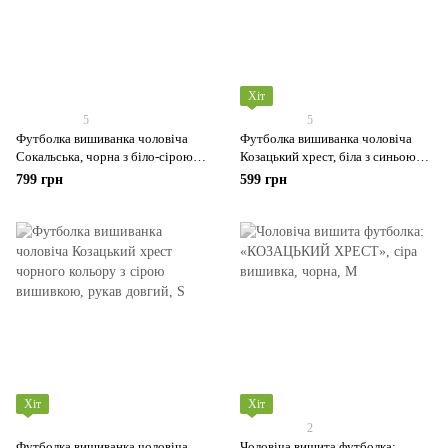
Хіт
5
5
Футболка вишиванка чоловіча
Футболка вишиванка чоловіча
Сокальська, чорна з біло-сірою
Козацький хрест, біла з синьою
вишивко, рукав короткий
вишивкою, рукав короткий
799 грн
599 грн
Хіт
Хіт
2
Футболка вишиванка чоловіча
Чоловіча вишита футболка: