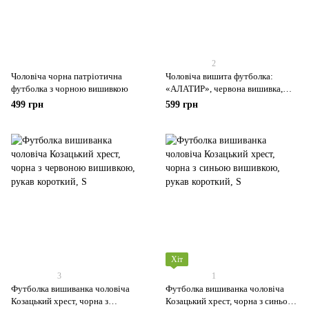
2
Чоловіча чорна патріотична
Чоловіча вишита футболка:
футболка з чорною вишивкою
«АЛАТИР», червона вишивка,
чорна
499 грн
599 грн
Хіт
3
1
Футболка вишиванка чоловіча
Футболка вишиванка чоловіча
Козацький хрест, чорна з
Козацький хрест, чорна з синьою