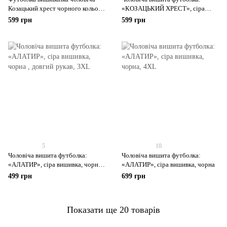
Козацький хрест чорного кольору
«КОЗАЦЬКИЙ ХРЕСТ», сіра
з сірою вишивкою, рукав довгий
вишивка, чорна
599 грн
599 грн
5
10
Чоловіча вишита футболка:
Чоловіча вишита футболка:
«АЛАТИР», сіра вишивка, чорна ,
«АЛАТИР», сіра вишивка, чорна
довгий рукав
499 грн
699 грн
Показати ще 20 товарів