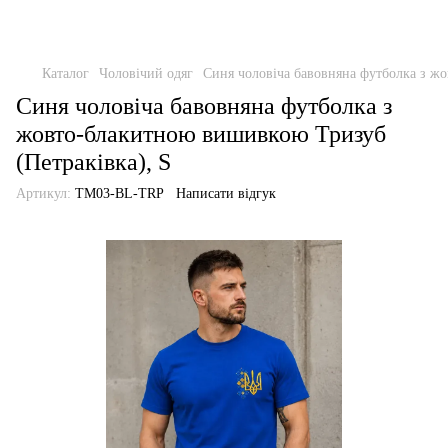
Каталог
Чоловічий одяг
Синя чоловіча бавовняна футболка з ж
Синя чоловіча бавовняна футболка з
жовто-блакитною вишивкою Тризуб
(Петраківка), S
Артикул:
TM03-BL-TRP
Написати відгук