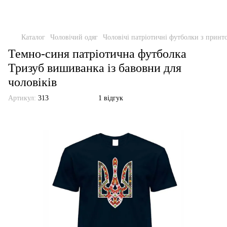
Каталог
Чоловічий одяг
Чоловічі патріотичні футболки з прин
Темно-синя патріотична футболка
Тризуб вишиванка із бавовни для
чоловіків
Артикул:
313
1 відгук