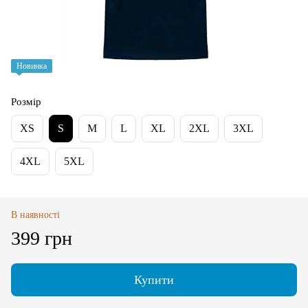
Новинка
Розмір
XS
S
M
L
XL
2XL
3XL
4XL
5XL
В наявності
399 грн
Купити