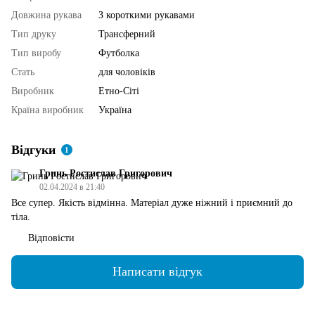
Довжина рукава
З короткими рукавами
Тип друку
Трансферний
Тип виробу
Футболка
Стать
для чоловіків
Виробник
Етно-Сіті
Країна виробник
Україна
Відгуки
1
Гринь Ростислав Григорович
02.04.2024 в 21:40
Все супер. Якість відмінна. Матеріал дуже ніжний і приємний до
тіла.
Відповісти
Написати відгук