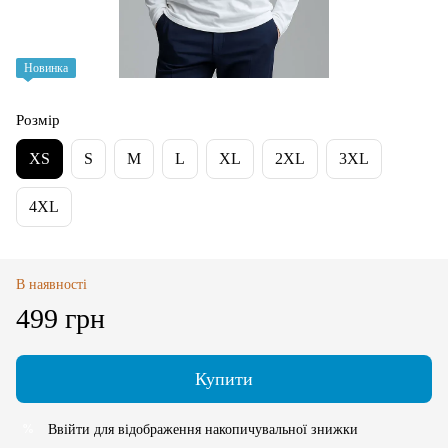
Новинка
Розмір
XS
S
M
L
XL
2XL
3XL
4XL
В наявності
499 грн
Купити
Ввійти
для відображення накопичувальної знижки
%