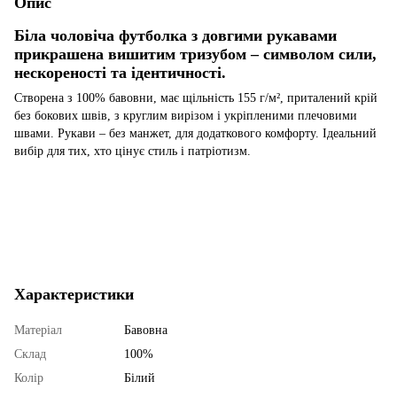
Опис
Біла чоловіча футболка з довгими рукавами
прикрашена вишитим тризубом – символом сили,
нескореності та ідентичності.
Створена з 100% бавовни, має щільність 155 г/м², приталений крій
без бокових швів, з круглим вирізом і укріпленими плечовими
швами. Рукави – без манжет, для додаткового комфорту. Ідеальний
вибір для тих, хто цінує стиль і патріотизм.
Характеристики
Матеріал
Бавовна
Склад
100%
Колір
Білий