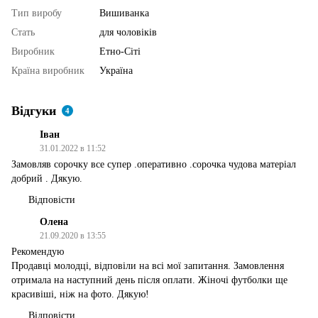
Тип виробу
Вишиванка
Стать
для чоловіків
Виробник
Етно-Сіті
Країна виробник
Україна
Відгуки
4
Іван
31.01.2022 в 11:52
Замовляв сорочку все супер .оперативно .сорочка чудова матеріал
добрий . Дякую.
Відповісти
Олена
21.09.2020 в 13:55
Рекомендую
Продавці молодці, відповіли на всі мої запитання. Замовлення
отримала на наступний день після оплати. Жіночі футболки ще
красивіші, ніж на фото. Дякую!
Відповісти