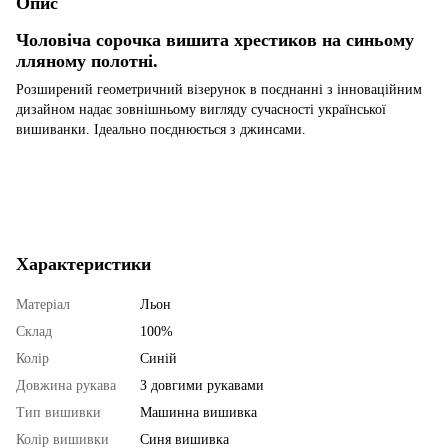
Опис
Чоловіча сорочка вишита хрестиков на синьому
лляному полотні.
Розширений геометричний візерунок в поєднанні з інноваційним
дизайном надає зовнішньому вигляду сучасності української
вишиванки. Ідеально поєднюється з джинсами.
Характеристики
Матеріал
Льон
Склад
100%
Колір
Синій
Довжина рукава
З довгими рукавами
Тип вишивки
Машинна вишивка
Колір вишивки
Синя вишивка