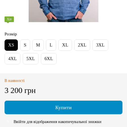
Хіт
Розмір
XS
S
M
L
XL
2XL
3XL
4XL
5XL
6XL
В наявності
3 200 грн
Купити
Ввійти
для відображення накопичувальної знижки
%