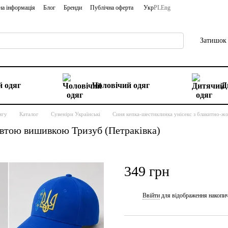
на інформація
Блог
Бренди
Публічна оферта
Укр
PL
Eng
Затишок 
 одяг
Чоловічий одяг
Д
ягу
Каталог
Сувеніри Українські
Синя кепка-шестиклинка унісекс з блакитно-ж
овтою вишивкою Тризуб (Петраківка)
349 грн
Ввійти
для відображення накопи
%