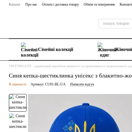
Перейти до основного контенту
Каталог
Про нас
Оплата і доставка товару
Обмін та повернення
Контакт
Сімейні колекції
Жіночий
ТМ ЕТНО-СІТІ - український виробник вишитого та принтованого патріотичного од
Синя кепка-шестиклинка унісекс з блакитно-ж
В наявності
Артикул: CU01-BL-UA
Написати відгук