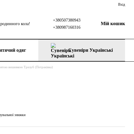
Вхід
+380507380943
Мій кошик
родинного кола!
+380987160316
итячий одяг
Сувеніри Українські
овтою вишивкою Тризуб (Петраківка)
чувальної знижки