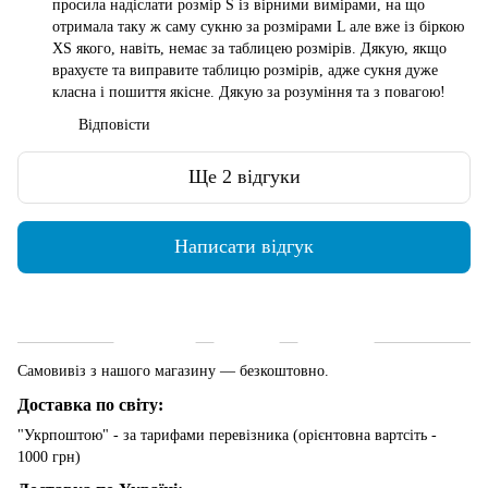
просила надіслати розмір S із вірними вимірами, на що
отримала таку ж саму сукню за розмірами L але вже із біркою
XS якого, навіть, немає за таблицею розмірів. Дякую, якщо
врахуєте та виправите таблицю розмірів, адже сукня дуже
класна і пошиття якісне. Дякую за розуміння та з повагою!
Відповісти
Ще 2 відгуки
Написати відгук
Доставка
Оплата
Гарантія
Самовивіз з нашого магазину — безкоштовно.
Доставка по світу:
"Укрпоштою" - за тарифами перевізника (орієнтовна вартсіть -
1000 грн)