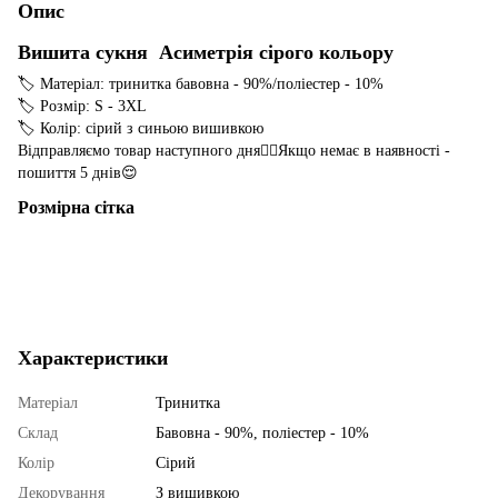
Опис
Вишита сукня Асиметрія сірого кольору
🏷 Матеріал: тринитка бавовна - 90%/поліестер - 10%
🏷 Розмір: S - 3XL
🏷 Колір: сірий з синьою вишивкою
Відправляємо товар наступного дня☝🏻Якщо немає в наявності -
пошиття 5 днів😌
Розмірна сітка
Характеристики
Матеріал
Тринитка
Склад
Бавовна - 90%, поліестер - 10%
Колір
Сірий
Декорування
З вишивкою