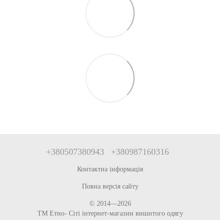
+380507380943
+380987160316
Контактна інформація
Повна версія сайту
© 2014—2026
ТМ Етно- Сіті інтернет-магазин вишитого одягу