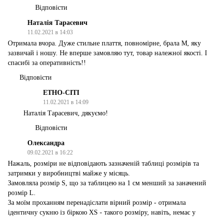
Відповісти
Наталія Тарасевич
11.02.2021 в 14:03
Отримала вчора. Дуже стильне плаття, повномірне, брала М, яку
зазвичай і ношу. Не вперше замовляю тут, товар належної якості. І
спасибі за оперативність!!
Відповісти
ЕТНО-СІТІ
11.02.2021 в 14:09
Наталія Тарасевич, дякуємо!
Відповісти
Олександра
09.02.2021 в 16:22
Нажаль, розміри не відповідають зазначеній таблиці розмірів та
затримки у виробництві майже у місяць.
Замовляла розмір S, що за таблицею на 1 см менший за заначений
розмір L.
За моїм проханням перенадіслати вірний розмір - отримала
ідентичну сукню із біркою XS - такого розміру, навіть, немає у