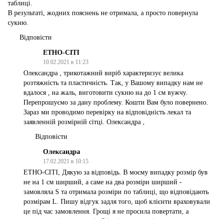
таблиці.
В результаті, жодних пояснень не отримала, а просто повернула
сукню.
Відповісти
ЕТНО-СІТІ
10.02.2021 в 11:23
Олександра , трикотажний виріб характеризує велика
розтяжність та пластичність. Так, у Вашому випадку нам не
вдалося , на жаль, виготовити сукню на до 1 см вужчу.
Перепрошуємо за дану проблему. Кошти Вам було повернено.
Зараз ми проводимо перевірку на відповідність лекал та
заявленній розмірній сітці. Олександра ,
Відповісти
Олександра
17.02.2021 в 10:15
ЕТНО-СІТІ, Дякую за відповідь. В моєму випадку розмір був
не на 1 см ширший, а саме на два розміри ширший -
замовляла S та отримала розміри по таблиці, що відповідають
розмірам L. Пишу відгук задля того, щоб клієнти враховували
це під час замовлення. Грощі я не просила повертати, а