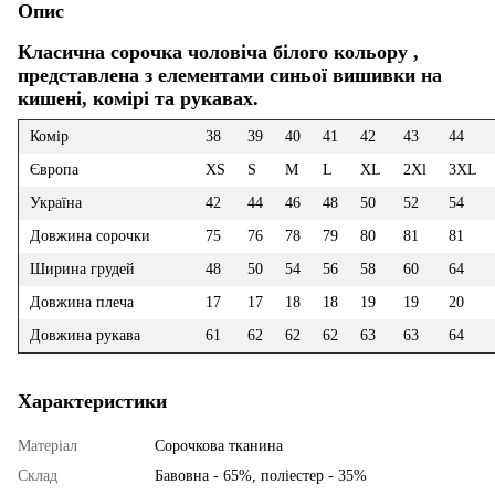
Опис
Класична сорочка чоловіча білого кольору ,
представлена з елементами синьої вишивки на
кишені, комірі та рукавах.
Комір
38
39
40
41
42
43
44
Європа
XS
S
M
L
XL
2Xl
3XL
Україна
42
44
46
48
50
52
54
Довжина сорочки
75
76
78
79
80
81
81
Ширина грудей
48
50
54
56
58
60
64
Довжина плеча
17
17
18
18
19
19
20
Довжина рукава
61
62
62
62
63
63
64
Характеристики
Матеріал
Сорочкова тканина
Склад
Бавовна - 65%, поліестер - 35%