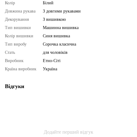
Колір
Білий
Довжина рукава
З довгими рукавами
Декорування
З вишивкою
Тип вишивки
Машинна вишивка
Колір вишивки
Синя вишивка
Тип виробу
Сорочка класична
Стать
для чоловіків
Виробник
Етно-Сіті
Країна виробник
Україна
Відгуки
Додайте перший відгук