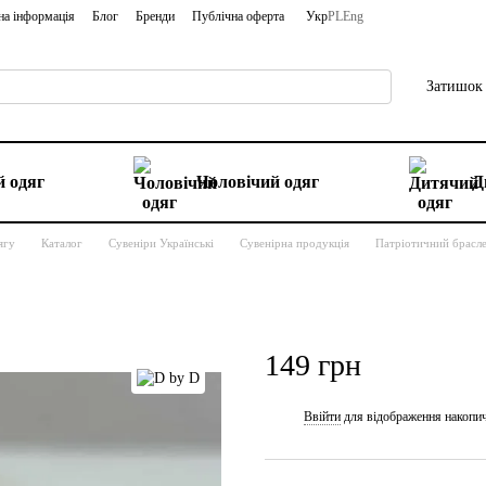
на інформація
Блог
Бренди
Публічна оферта
Укр
PL
Eng
Затишок 
 одяг
Чоловічий одяг
Д
ягу
Каталог
Сувеніри Українські
Сувенірна продукція
Патріотичний брасл
149 грн
Ввійти
для відображення накопи
%