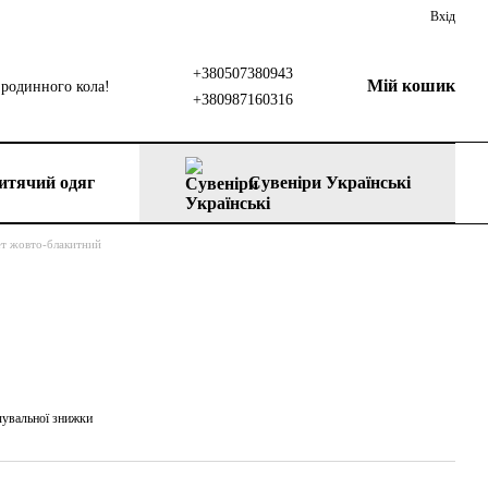
Вхід
+380507380943
Мій кошик
родинного кола!
+380987160316
итячий одяг
Сувеніри Українські
ет жовто-блакитний
чувальної знижки