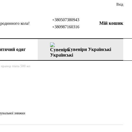
Вхід
+380507380943
Мій кошик
родинного кола!
+380987160316
итячий одяг
Сувеніри Українські
 прапор пінта 500 мл
чувальної знижки