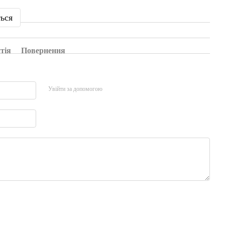
ться
тія
Повернення
Увійти за допомогою