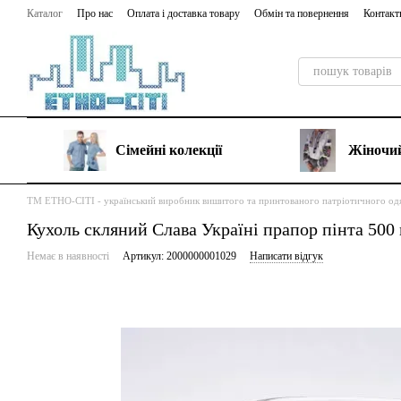
Перейти до основного контенту
Каталог
Про нас
Оплата і доставка товару
Обмін та повернення
Контакт
Сімейні колекції
Жіночий
ТМ ЕТНО-СІТІ - український виробник вишитого та принтованого патріотичного од
Кухоль скляний Слава Україні прапор пінта 500
Немає в наявності
Артикул: 2000000001029
Написати відгук