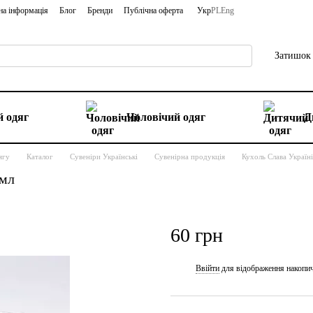
на інформація
Блог
Бренди
Публічна оферта
Укр
PL
Eng
Затишок 
 одяг
Чоловічий одяг
Д
ягу
Каталог
Сувеніри Українські
Сувенірна продукція
Кухоль Слава Україні
 мл
60 грн
Ввійти
для відображення накопи
%