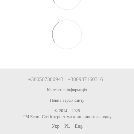
+380507380943
+380987160316
Контактна інформація
Повна версія сайту
© 2014—2026
ТМ Етно- Сіті інтернет-магазин вишитого одягу
Укр
PL
Eng