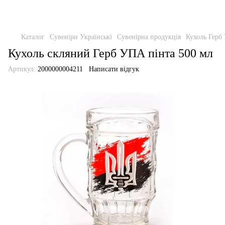
Каталог
Сувеніри Українські
Сувенірна продукція
Кухоль Герб
Кухоль скляний Герб УПА пінта 500 мл
Артикул:
2000000004211
Написати відгук