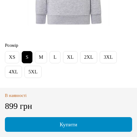
Розмір
XS
S
M
L
XL
2XL
3XL
4XL
5XL
В наявності
899 грн
Купити