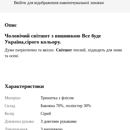
Ввійти
для відображення накопичувальної знижки
%
Опис
Чоловічий світшот
з вишивкою Все буде
Україна,сірого кольору.
Дуже патріотично та якісно.
Світшот
теплий, підходить для зими
та осені.
Характеристики
Матеріал
Тринитка з флісом
Склад
Бавовна 70%, поліестер 30%
Колір
Сірий
Довжина рукава
З довгими рукавами
Декорування
З вишивкою