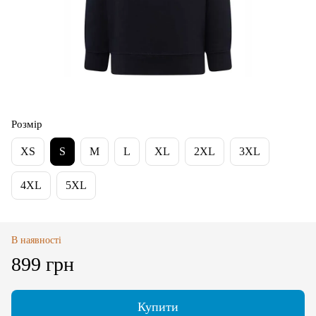
Розмір
XS
S
M
L
XL
2XL
3XL
4XL
5XL
В наявності
899 грн
Купити