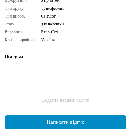
Декорування
З принтом
Тип друку
Трансферний
Тип виробу
Світшот
Стать
для чоловіків
Виробник
Етно-Сіті
Країна виробник
Україна
Відгуки
Додайте перший відгук
Написати відгук