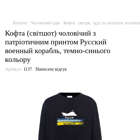
Каталог
Чоловічий одяг
Кофти, светри, худі та світшоти чоловіч
Кофта (світшот) чоловічий з
патріотичним принтом Русский
военный корабль, темно-синього
кольору
Артикул:
1137
Написати відгук