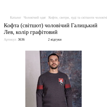
Каталог
Чоловічий одяг
Кофти, светри, худі та світшоти чоловіч
Кофта (світшот) чоловічий Галицький
Лев, колір графітовий
Артикул:
3636
2 відгуки