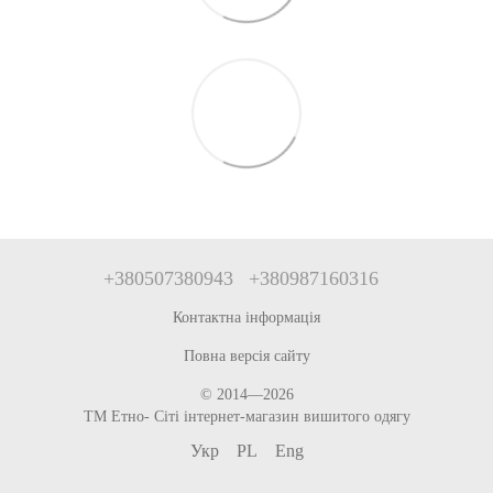
+380507380943
+380987160316
Контактна інформація
Повна версія сайту
© 2014—2026
ТМ Етно- Сіті інтернет-магазин вишитого одягу
Укр
PL
Eng