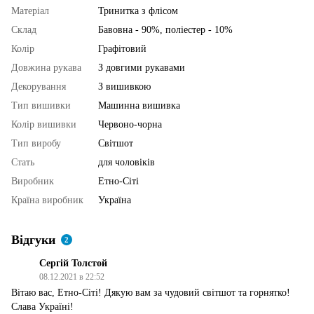
Матеріал
Тринитка з флісом
Склад
Бавовна - 90%, поліестер - 10%
Колір
Графітовий
Довжина рукава
З довгими рукавами
Декорування
З вишивкою
Тип вишивки
Машинна вишивка
Колір вишивки
Червоно-чорна
Тип виробу
Світшот
Стать
для чоловіків
Виробник
Етно-Сіті
Країна виробник
Україна
Відгуки
2
Сергій Толстой
08.12.2021 в 22:52
Вітаю вас, Етно-Сіті! Дякую вам за чудовий світшот та горнятко!
Слава Україні!