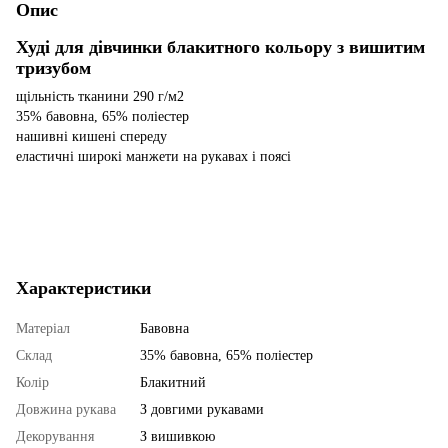
Опис
Худі для дівчинки блакитного кольору з вишитим
тризубом
щільність тканини 290 г/м2
35% бавовна, 65% поліестер
нашивні кишені спереду
еластичні широкі манжети на рукавах і поясі
Характеристики
Матеріал
Бавовна
Склад
35% бавовна, 65% поліестер
Колір
Блакитний
Довжина рукава
З довгими рукавами
Декорування
З вишивкою