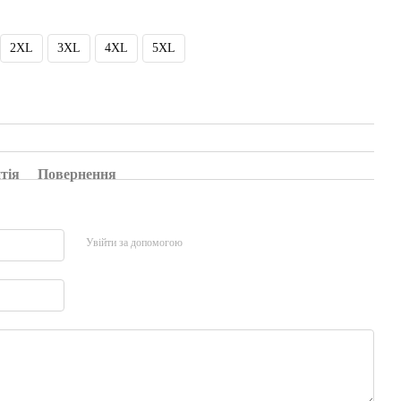
2XL
3XL
4XL
5XL
тія
Повернення
Увійти за допомогою