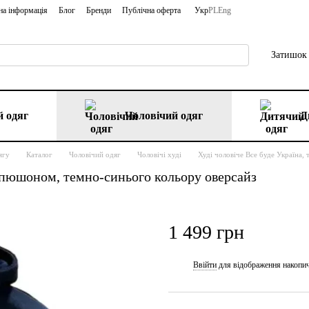
на інформація
Блог
Бренди
Публічна оферта
Укр
PL
Eng
Затишок 
 одяг
Чоловічий одяг
Д
ягу
Каталог
Чоловічий одяг
Чоловічі худі
Худі чоловіче Все буде Україна,
капюшоном, темно-синього кольору оверсайз
1 499 грн
Ввійти
для відображення накопи
%