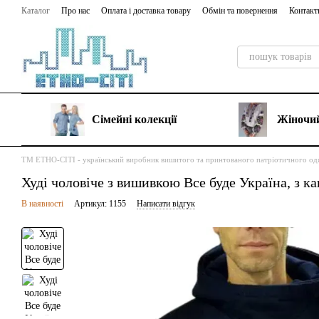
Перейти до основного контенту
Каталог
Про нас
Оплата і доставка товару
Обмін та повернення
Контакт
Сімейні колекції
Жіночий
ТМ ЕТНО-СІТІ - український виробник вишитого та принтованого патріотичного од
Худі чоловіче з вишивкою Все буде Україна, з 
В наявності
Артикул: 1155
Написати відгук