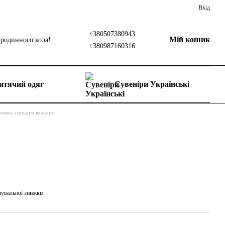
Вхід
+380507380943
Мій кошик
родинного кола!
+380987160316
итячий одяг
Сувеніри Українські
 темно-синього кольору
чувальної знижки