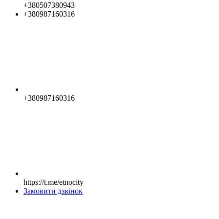
+380507380943
+380987160316
+380987160316
https://t.me/etnocity
Замовити дзвінок