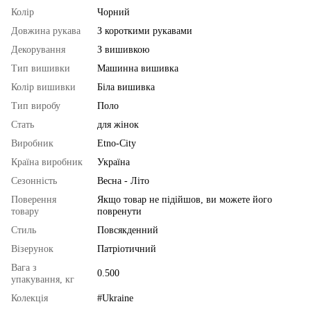
Колір
Чорний
Довжина рукава
З короткими рукавами
Декорування
З вишивкою
Тип вишивки
Машинна вишивка
Колір вишивки
Біла вишивка
Тип виробу
Поло
Стать
для жінок
Виробник
Etno-City
Країна виробник
Україна
Сезонність
Весна - Літо
Поверення
Якщо товар не підійшов, ви можете його
товару
повренути
Стиль
Повсякденний
Візерунок
Патріотичний
Вага з
0.500
упакування, кг
Колекція
#Ukraine