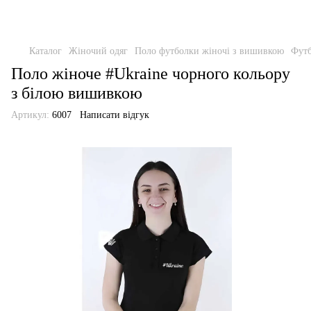
Каталог
Жіночий одяг
Поло футболки жіночі з вишивкою
Футб
Поло жіноче #Ukraine чорного кольору
з білою вишивкою
Артикул:
6007
Написати відгук