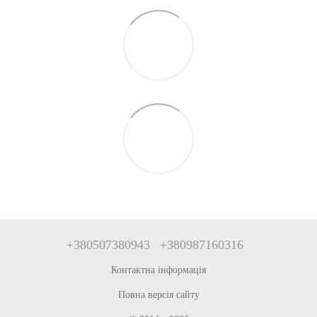
+380507380943
+380987160316
Контактна інформація
Повна версія сайту