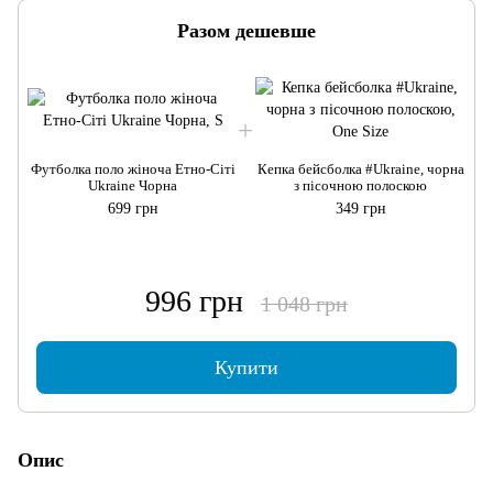
Разом дешевше
Ф
Футболка поло жіноча Етно-Сіті
Кепка бейсболка #Ukraine, чорна
Ukraine Чорна
з пісочною полоскою
699 грн
349 грн
996 грн
1 048 грн
Купити
Опис