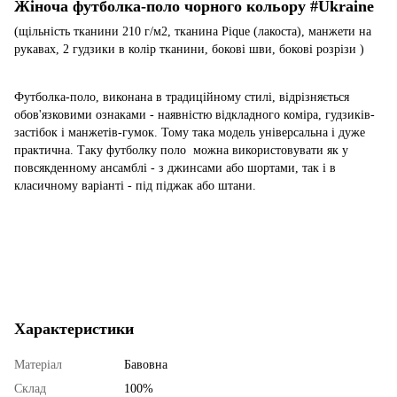
Жіноча футболка-поло чорного кольору #Ukraine
(щільність тканини 210 г/м2, тканина Pique (лакоста), манжети на
рукавах, 2 гудзики в колір тканини, бокові шви, бокові розрізи )
Футболка-поло, виконана в традиційному стилі, відрізняється
обов'язковими ознаками - наявністю вiдкладного коміра, гудзиків-
застібок і манжетів-гумок. Тому така модель універсальна і дуже
практична. Таку футболку поло
можна використовувати як у
повсякденному ансамблі - з джинсами або шортами, так і в
класичному варіанті - під піджак або штани.
Характеристики
Матеріал
Бавовна
Склад
100%