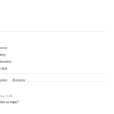
eeves
dery
broidery
 shirt
ntee
Return
24 в 13:49
іна за пару?