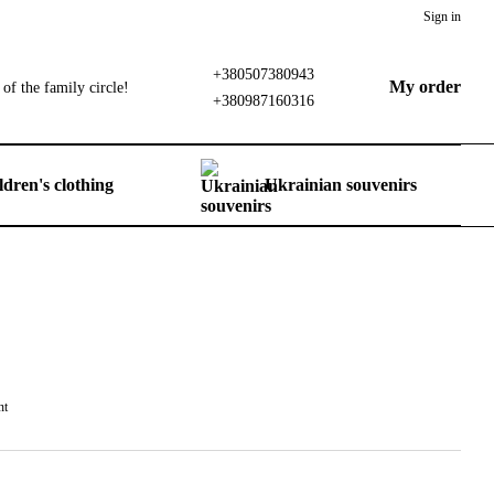
Sign in
+380507380943
My order
of the family circle!
+380987160316
ldren's clothing
Ukrainian souvenirs
nt