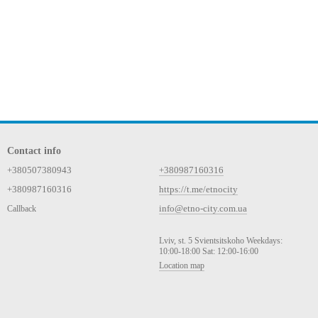
Contact info
+380507380943
+380987160316
+380987160316
https://t.me/etnocity
info@etno-city.com.ua
Callback
Lviv, st. 5 Svientsitskoho Weekdays:
10:00-18:00 Sat: 12:00-16:00
Location map