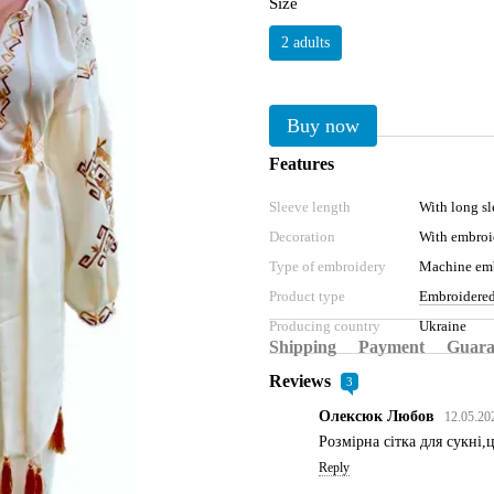
Size
2 adults
Buy now
Features
Sleeve length
With long sl
Decoration
With embroi
Type of embroidery
Machine em
Product type
Embroidered
Producing country
Ukraine
Shipping
Payment
Guara
Reviews
3
Олексюк Любов
12.05.20
Розмірна сітка для сукні,ц
Reply