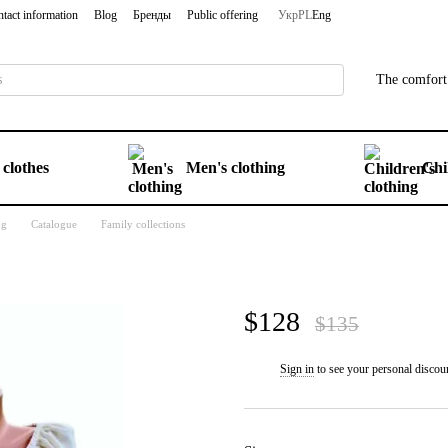
tact information
Blog
Бренды
Public offering
Укр
PL
Eng
The comfort 
clothes
Men's clothing
Chi
ng
Catalogue
Family collections
$128
$135
Sign in
to see your personal discou
%