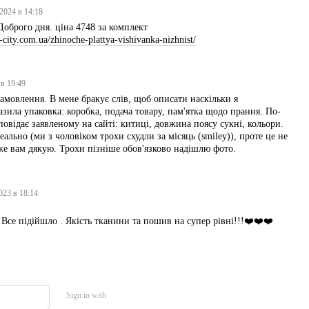
2024 в 14:18
оброго дня. ціна 4748 за комплект
o-city.com.ua/zhinoche-plattya-vishivanka-nizhnist/
 в 19:49
амовлення. В мене бракує слів, щоб описати наскільки я
зила упаковка: коробка, подача товару, пам'ятка щодо прання. По-
повідає заявленому на сайті: китиці, довжина поясу сукні, кольори.
льно (ми з чоловіком трохи схудли за місяць (smiley)), проте це не
уже вам дякую. Трохи пізніше обов'язково надішлю фото.
023 в 18:14
 Все підійшло . Якість тканини та пошив на супер рівні!!!❤️❤️❤️
Sign in with