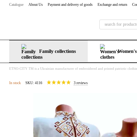
Skip to main content
Catalogue
About Us
Payment and delivery of goods
Exchange and return
Con
Family collections
Women's 
ETNO-CITY TM is a Ukrainian manufacturer of embroidered and printed patriotic clothi
In stock
SKU: 4116
3 reviews