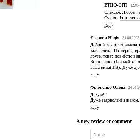
ЕТНО-СІТІ
12.05.
Олексюк Любов , Д
Сукня -
https://etn
Reply
Єгорова Надія
31.08.2023
Добрий вечір. Отримала з
задоволена. По-перше, вра
друге, товар повністю від
Вишиванки сіли майже ідеа
ваша вина(flirt). Дуже д
Reply
Філоненко Олена
24.01.2
Дякую!!!
Дуже задоволені заказом.
Reply
A new review or comment