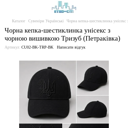
Каталог
Сувеніри Українські
Чорна кепка-шестиклинка унісекс 
Чорна кепка-шестиклинка унісекс з
чорною вишивкою Тризуб (Петраківка)
Артикул:
CU02-BK-TRP-BK
Написати відгук