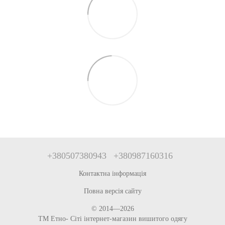
+380507380943
+380987160316
Контактна інформація
Повна версія сайту
© 2014—2026
ТМ Етно- Сіті інтернет-магазин вишитого одягу