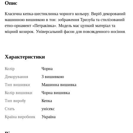
Опис
Класична кепка-шестиклинка чорного кольору. Виріб декорований
машинною вишивкою в тон: зображення Тризуба та стилізований
етно-орнамент «Петраківка». Модель має цупкий матеріал та
міцний козирок. Універсальний фасон для повсякденного носіння.
Характеристики
Колір
Чорна
Декорування
З вишивкою
Тип вишивки
Машинна вишивка
Колір вишивки
Чорна вишивка
Тип виробу
Кепка
Стать
унісекс
Країна виробник
Україна