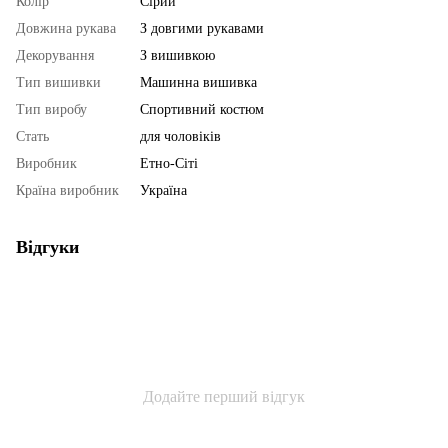
Колір
Сірий
Довжина рукава
З довгими рукавами
Декорування
З вишивкою
Тип вишивки
Машинна вишивка
Тип виробу
Спортивний костюм
Стать
для чоловіків
Виробник
Етно-Сіті
Країна виробник
Україна
Відгуки
Додайте перший відгук