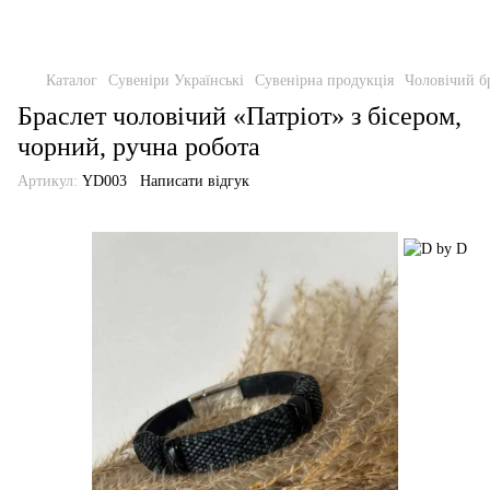
Каталог
Сувеніри Українські
Сувенірна продукція
Чоловічий б
Браслет чоловічий «Патріот» з бісером,
чорний, ручна робота
Артикул:
YD003
Написати відгук