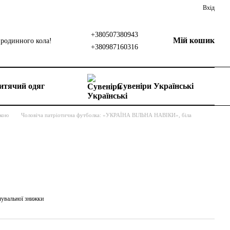
Вхід
+380507380943
Мій кошик
родинного кола!
+380987160316
итячий одяг
Сувеніри Українські
вкою
Чоловіча патріотична футболка: «УКРАЇНА ВІЛЬНА НАВІКИ», біла
чувальної знижки