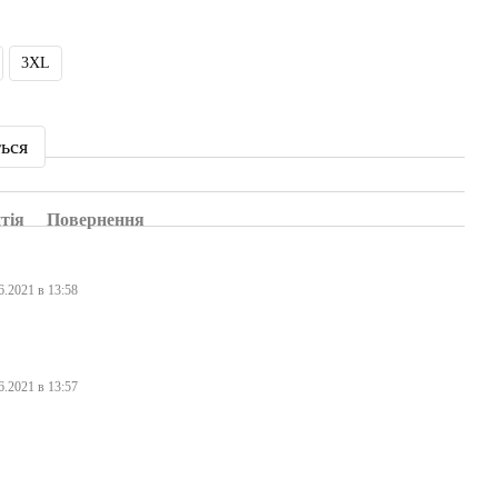
3XL
ться
тія
Повернення
6.2021 в 13:58
6.2021 в 13:57