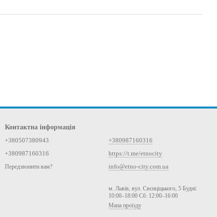
Контактна інформація
+380507380943
+380987160316
+380987160316
https://t.me/etnocity
info@etno-city.com.ua
Передзвонити вам?
м. Львів, вул. Свєнціцького, 5 Будні:
10:00–18:00 Сб: 12:00–16:00
Мапа проїзду