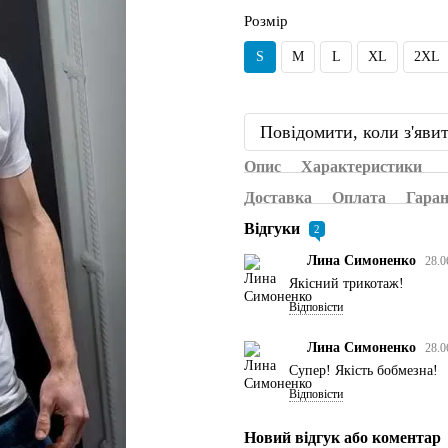
Розмір
S
M
L
XL
2XL
Повідомити, коли з'яви
Опис
Характеристики
Доставка
Оплата
Гаран
Відгуки
2
Лина Симоненко
28.0
Якісний трикотаж!
Відповісти
Лина Симоненко
28.0
Супер! Якість бобмезна!
Відповісти
Новий відгук або коментар