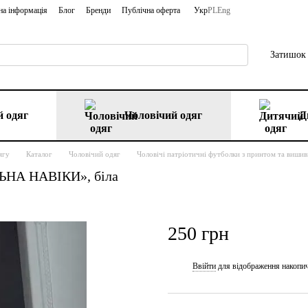
на інформація
Блог
Бренди
Публічна оферта
Укр
PL
Eng
Затишок 
 одяг
Чоловічий одяг
Д
ягу
Каталог
Чоловічий одяг
Чоловічі патріотичні футболки з принтом та виши
ЛЬНА НАВІКИ», біла
250 грн
Ввійти
для відображення накопи
%