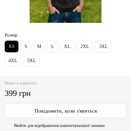
Розмір
XS
S
M
L
XL
2XL
3XL
4XL
5XL
Немає в наявності
399 грн
Повідомити, коли з'явиться
Ввійти
для відображення накопичувальної знижки
%