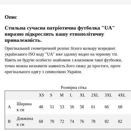
Опис
Стильна сучасна патріотична футболка "UA"
виразно підкреслить вашу етнополітичну
приналежність.
Оригінальний геометричний розпис білого кольору всередині
українського ISO коду "UA" вже здалеку видно на чорному тлі.
Навіть не будучи особисто знайомим з власником такої футболки,
точно можна визначити наявність його смаку до простого, проте
оригінального одягу з символікою України.
Розмірна сітка
XS
S
M
L
XL
2XL
3XL
4XL
Ширина
А
48
51
53
56
58
61
66
68
в см
Довжина
В
68
70
72
74
76
78
82
82
в см