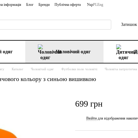
на інформація
Блог
Бренди
Публічна оферта
Укр
PL
Eng
Затишок 
 одяг
Чоловічий одяг
Д
ягу
Каталог
Чоловічий одяг
Футболки поло чоловічі
Чоловіча патріотична
нчового кольору з синьою вишивкою
699 грн
Ввійти
для відображення накопи
%