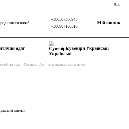
Вхід
+380507380943
Мій кошик
родинного кола!
+380987160316
итячий одяг
Сувеніри Українські
 футболка поло: «Галицький Лев», синя вишивка, помаранчеве
чувальної знижки