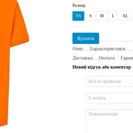
Розмір
XS
S
M
L
XL
Купити
Опис
Характеристики
Доставка
Оплата
Гаран
Новий відгук або коментар