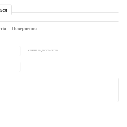
ться
тія
Повернення
Увійти за допомогою