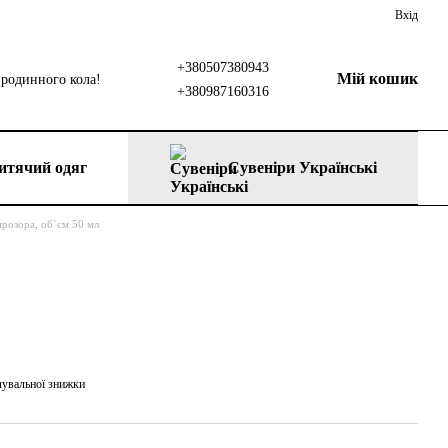
Вхід
+380507380943
Мій кошик
родинного кола!
+380987160316
итячий одяг
Сувеніри Українські
прозора, об`єм 50 мл
чувальної знижки