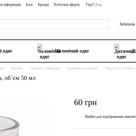
на інформація
Блог
Бренди
Публічна оферта
Укр
PL
Eng
Затишок 
 одяг
Чоловічий одяг
Д
ягу
Каталог
Сувеніри Українські
Сувенірна продукція
Чарка Love Ukraine 
, об`єм 50 мл
60 грн
Ввійти
для відображення накопи
%