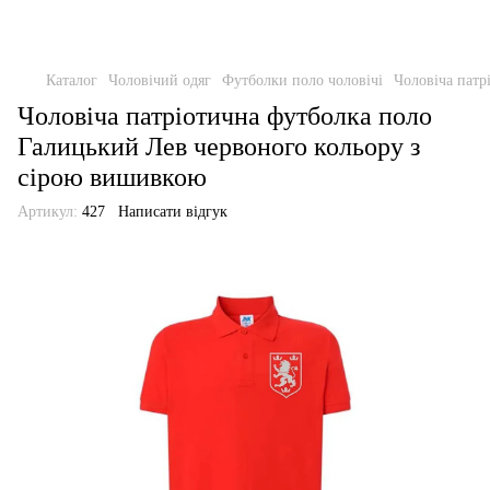
Каталог
Чоловічий одяг
Футболки поло чоловічі
Чоловіча патр
Чоловіча патріотична футболка поло
Галицький Лев червоного кольору з
сірою вишивкою
Артикул:
427
Написати відгук