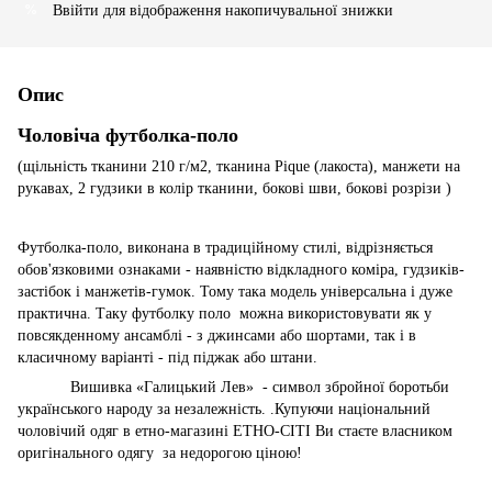
Ввійти
для відображення накопичувальної знижки
%
Опис
Чоловіча футболка-поло
(щільність тканини 210 г/м2, тканина Pique (лакоста), манжети на
рукавах, 2 гудзики в колір тканини, бокові шви, бокові розрізи )
Футболка-поло, виконана в традиційному стилі, відрізняється
обов'язковими ознаками - наявністю вiдкладного коміра, гудзиків-
застібок і манжетів-гумок. Тому така модель універсальна і дуже
практична. Таку футболку поло
можна використовувати як у
повсякденному ансамблі - з джинсами або шортами, так і в
класичному варіанті - під піджак або штани.
Вишивка «Галицький Лев»
- символ збройної боротьби
українського народу за незалежність. .Купуючи національний
чоловічий одяг в етно-магазині ЕТНО-СІТІ Ви стаєте власником
оригінального одягу
за недорогою ціною!