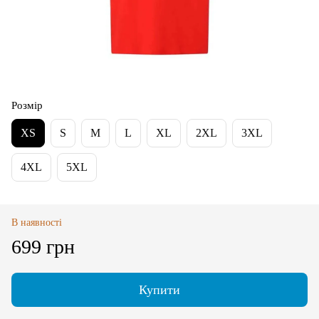
Розмір
XS
S
M
L
XL
2XL
3XL
4XL
5XL
В наявності
699 грн
Купити