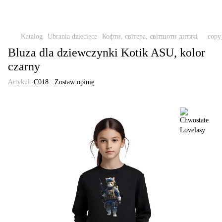
Katalog
Ubrania dziecięce
Кофти, світера, світшоти дитячі
copy
Bluza dla dziewczynki Kotik ASU, kolor
czarny
Artykuł:
C018
Zostaw opinię