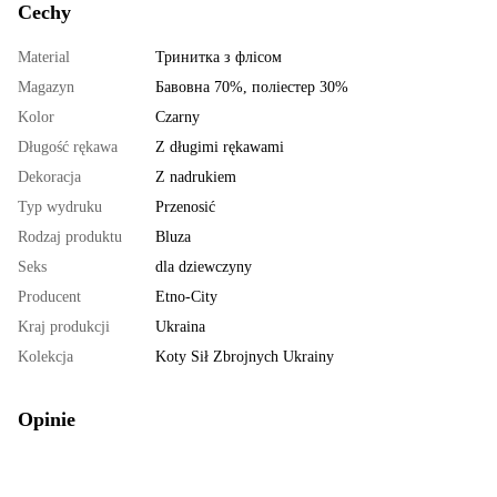
Cechy
Material
Тринитка з флісом
Magazyn
Бавовна 70%, поліестер 30%
Kolor
Czarny
Długość rękawa
Z długimi rękawami
Dekoracja
Z nadrukiem
Typ wydruku
Przenosić
Rodzaj produktu
Bluza
Seks
dla dziewczyny
Producent
Etno-City
Kraj produkcji
Ukraina
Kolekcja
Koty Sił Zbrojnych Ukrainy
Opinie