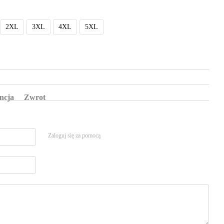
2XL
3XL
4XL
5XL
ncja
Zwrot
Zaloguj się za pomocą