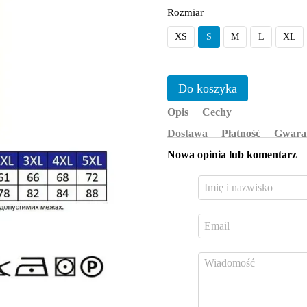
Rozmiar
XS
S
M
L
XL
Do koszyka
Opis
Cechy
Dostawa
Płatność
Gwara
Nowa opinia lub komentarz