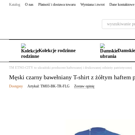
Przejdź do głównej treści
Katalog
O nas
Płatność i dostawa towaru
Wymiana i zwrot
Dane kontaktowe
Kolekcje rodzinne
Damskie
TM ETNO-CITY to ukraiński producent haftowanej i drukowanej odzieży patriotycznej
Męski czarny bawełniany T-shirt z żółtym haftem p
Dostępny
Artykuł: TM03-BK-TR-FLG
Zostaw opinię