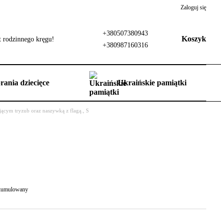
Zaloguj się
+380507380943
Koszyk
 rodzinnego kręgu!
+380987160316
rania dziecięce
Ukraińskie pamiątki
jącym tryzub oraz naszywką z flagą., S
 skumulowany