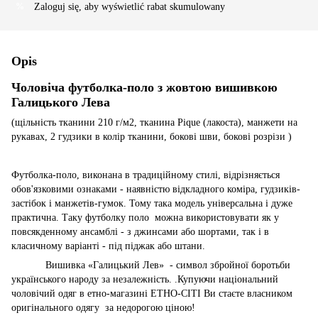
Zaloguj się
, aby wyświetlić rabat skumulowany
%
Opis
Чоловіча футболка-поло з жовтою вишивкою
Галицького Лева
(щільність тканини 210 г/м2, тканина Pique (лакоста), манжети на
рукавах, 2 гудзики в колір тканини, бокові шви, бокові розрізи )
Футболка-поло, виконана в традиційному стилі, відрізняється
обов'язковими ознаками - наявністю вiдкладного коміра, гудзиків-
застібок і манжетів-гумок. Тому така модель універсальна і дуже
практична. Таку футболку поло
можна використовувати як у
повсякденному ансамблі - з джинсами або шортами, так і в
класичному варіанті - під піджак або штани.
Вишивка «Галицький Лев»
- символ збройної боротьби
українського народу за незалежність. .Купуючи національний
чоловічий одяг в етно-магазині ЕТНО-СІТІ Ви стаєте власником
оригінального одягу
за недорогою ціною!