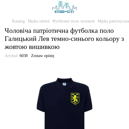
Katalog
Męska odzież
Футболки поло чоловічі
Męska patriotyczna 
Чоловіча патріотична футболка поло
Галицький Лев темно-синього кольору з
жовтою вишивкою
Artykuł:
6038
Zostaw opinię