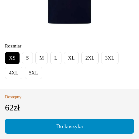
Rozmiar
XS
S
M
L
XL
2XL
3XL
4XL
5XL
Dostępny
62zł
Do koszyka