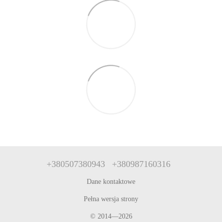
+380507380943
+380987160316
Dane kontaktowe
Pełna wersja strony
© 2014—2026