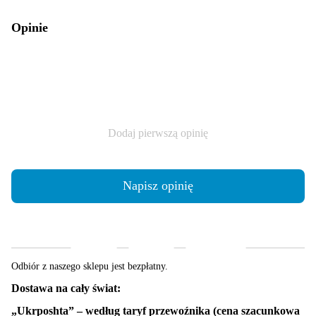
Opinie
Dodaj pierwszą opinię
Napisz opinię
Dostawa
Płatność
Gwarancja
Odbiór z naszego sklepu jest bezpłatny.
Dostawa na cały świat:
„Ukrposhta” – według taryf przewoźnika (cena szacunkowa