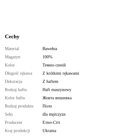
Cechy
Material
Bawełna
Magazyn
100%
Kolor
Темно-синій
Długość rękawa
Z krótkimi rękawami
Dekoracja
Z haftem
Rodzaj haftu
Haft maszynowy
Kolor haftu
Жовта вишивка
Rodzaj produktu
Поло
Seks
dla mężczyzn
Producent
Етно-Сіті
Kraj produkcji
Ukraina