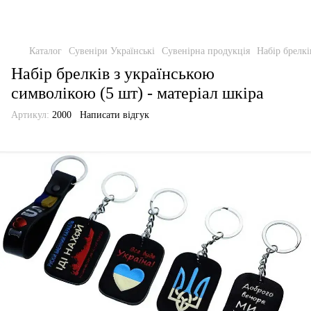
Каталог
Сувеніри Українські
Сувенірна продукція
Набір брелкі
Набір брелків з українською
символікою (5 шт) - матеріал шкіра
Артикул:
2000
Написати відгук