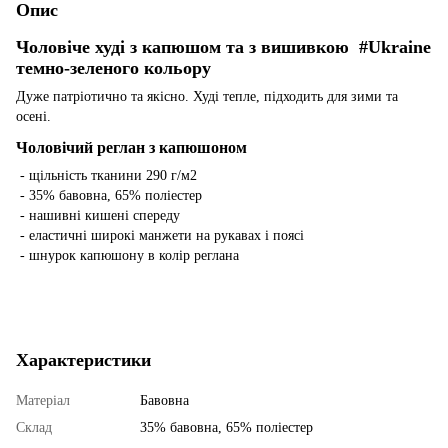
Опис
Чоловіче худі з капюшом та з вишивкою
#Ukraine
темно-зеленого кольору
Дуже патріотично та якісно. Худі тепле, підходить для зими та
осені.
Чоловічий реглан з капюшоном
- щільність тканини 290 г/м2
- 35% бавовна, 65% поліестер
- нашивні кишені спереду
- еластичні широкі манжети на рукавах і поясі
- шнурок капюшону в колір реглана
Характеристики
Матеріал
Бавовна
Склад
35% бавовна, 65% поліестер