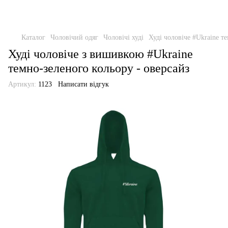
Каталог
Чоловічий одяг
Чоловічі худі
Худі чоловіче #Ukraine т
Худі чоловіче з вишивкою #Ukraine
темно-зеленого кольору - оверсайз
Артикул:
1123
Написати відгук