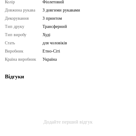
Колір
Фіолетовий
Довжина рукава
З довгими рукавами
Декорування
З принтом
Тип друку
Трансферний
Тип виробу
Худі
Стать
для чоловіків
Виробник
Етно-Сіті
Країна виробник
Україна
Відгуки
Додайте перший відгук